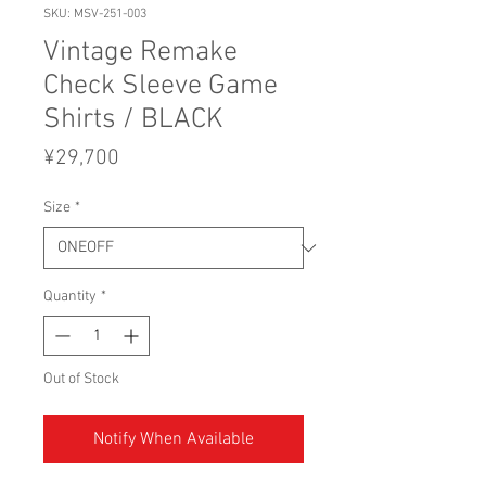
SKU: MSV-251-003
Vintage Remake
Check Sleeve Game
Shirts / BLACK
Price
¥29,700
Size
*
Quantity
*
Out of Stock
Notify When Available