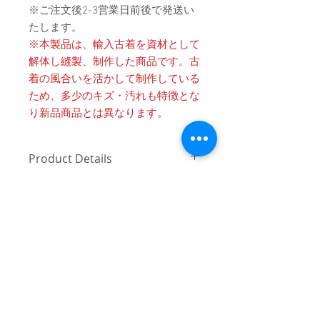
※ご注文後2-3営業日前後で発送い
たします。
※本製品は、輸入古着を資材として
解体し縫製、制作した商品です。古
着の風合いを活かして制作している
ため、多少のキズ・汚れも特徴とな
り新品商品とは異なります。
Product Details
〔商品名〕Vintage Remake Check
消費税・送料・発送について
Sleeve Game Shirts / BLACK
価格は税込の表記となります。
〔素材〕コットン100%
ご注意 / 免責事項
お支払い方法はクレジットカード
によるご決済となります。
〔サイズ〕
同時間帯にご購入されるお客様が殺到
送料は別途頂戴いたします。数量
した場合、在庫連動システムの自動処
ONE OFF
と重さ、または同梱する商品の有
理が追いつかず、ご購入いただいた商
無により変動致しますので、詳細
品が実際は在庫切れとなっている場合
着丈
72
はカート上にてご確認ください。