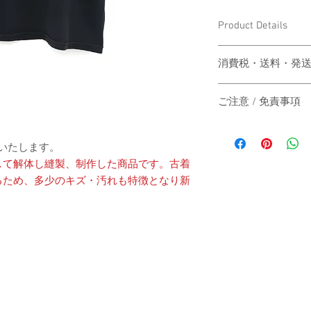
Product Details
〔商品名〕Vintage Print
消費税・送料・発
〔素材〕コットン100
価格は税込の表記
ご注意 / 免責事項
お支払い方法はク
〔サイズ〕
ります。
同時間帯にご購入さ
送料は別途頂戴い
動システムの自動処
送いたします。
梱する商品の有無
商品が実際は在庫切
着丈
カート上にてご確
して解体し縫製、制作した商品です。古着
その際は、誠に申し
ご注文後2-3営
るため、多少のキズ・汚れも特徴となり新
にその旨をご連絡の
肩幅
は主にヤマト運輸
だきますので予めご
いたします。
す。
身幅
日本国外の発送の
いただきますので
-
袖丈
お届け日時のご指
承ください。
（単位：cm）
When the customer who 
-
automatic processing o
The price will be tr
catch up, and the good
A method of payment