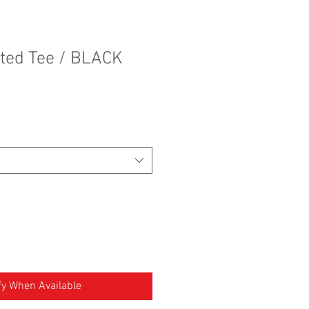
nted Tee / BLACK
fy When Available