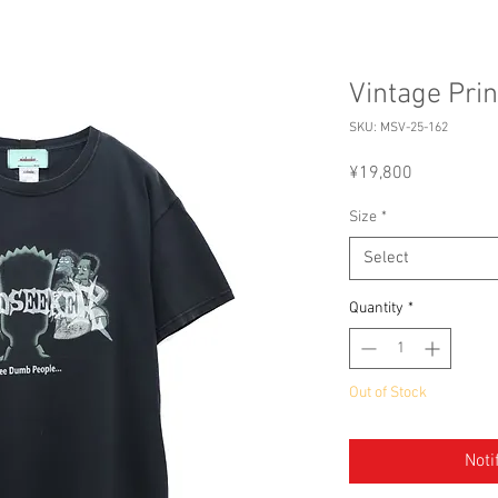
Vintage Pri
SKU: MSV-25-162
Price
¥19,800
Size
*
Select
Quantity
*
Out of Stock
Noti