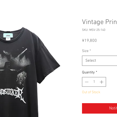
Vintage Pri
SKU: MSV-25-140
Price
¥19,800
Size
*
Select
Quantity
*
Out of Stock
Noti