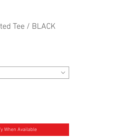
nted Tee / BLACK
fy When Available