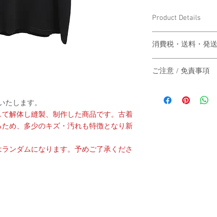
Product Details
〔商品名〕Vintage Print
消費税・送料・発
〔素材〕コットン100
価格は税込の表記
ご注意 / 免責事項
お支払い方法はク
〔サイズ〕
ります。
同時間帯にご購入さ
送料は別途頂戴い
動システムの自動処
送いたします。
梱する商品の有無
商品が実際は在庫切
着丈
カート上にてご確
して解体し縫製、制作した商品です。古着
その際は、誠に申し
ご注文後2-3営
るため、多少のキズ・汚れも特徴となり新
にその旨をご連絡の
身幅
は主にヤマト運輸
だきますので予めご
いたします。
はランダムになります。予めご了承くださ
す。
肩幅
日本国外の発送の
いただきますので
-
袖丈
お届け日時のご指
承ください。
（単位：cm）
When the customer who 
-
automatic processing o
The price will be tr
catch up, and the good
A method of payment