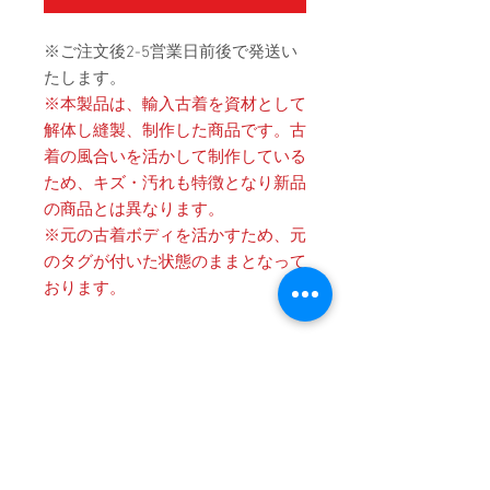
※ご注文後2-5営業日前後で発送い
たします。
※本製品は、輸入古着を資材として
解体し縫製、制作した商品です。古
着の風合いを活かして制作している
ため、キズ・汚れも特徴となり新品
の商品とは異なります。
※元の古着ボディを活かすため、元
のタグが付いた状態のままとなって
おります。
Product Details
〔商品名〕Vintage Printed NIKOLA
消費税・送料・発送について
TESLA Crewneck Sweatshirts / WHITE
価格は税込の表記となります。
〔素材〕コットン100%
ご注意 / 免責事項
お支払い方法はクレジットカード