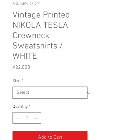
SKU: MSV-25-200
Vintage Printed
NIKOLA TESLA
Crewneck
Sweatshirts /
WHITE
Price
¥22,000
Size
*
Quantity
*
Add to Cart