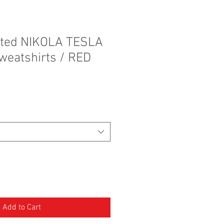
nted NIKOLA TESLA
eatshirts / RED
Add to Cart