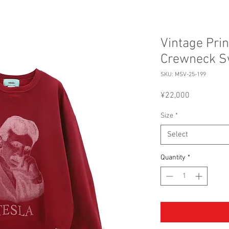
Vintage Pri
Crewneck Sw
SKU: MSV-25-199
Price
¥22,000
Size
*
Select
Quantity
*