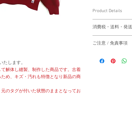
Product Details
〔商品名〕Vintage Print
消費税・送料・発
Sweatshirts / RED
価格は税込の表記
〔素材〕コットン100
ご注意 / 免責事項
お支払い方法はク
ります。
〔サイズ〕
同時間帯にご購入さ
送料は別途頂戴い
動システムの自動処
送いたします。
梱する商品の有無
商品が実際は在庫切
カート上にてご確
して解体し縫製、制作した商品です。古着
その際は、誠に申し
着丈
ご注文後2-3営
るため、キズ・汚れも特徴となり新品の商
にその旨をご連絡の
は主にヤマト運輸
だきますので予めご
身幅
いたします。
、元のタグが付いた状態のままとなってお
す。
日本国外の発送の
肩幅
いただきますので
-
お届け日時のご指
袖丈
承ください。
When the customer who 
-
（単位：cm）
automatic processing o
The price will be tr
catch up, and the good
A method of payment