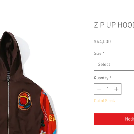
ZIP UP HOO
Price
¥44,000
Size
*
Select
Quantity
*
Out of Stock
Noti