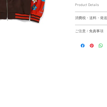
Product Details
MATERIAL：COTTON1
消費税・送料・発
SIZE：
【S】着丈67.5cm/身
価格は税込の表記
【M】着丈69.5cm/身
ご注意 / 免責事項
お支払い方法はク
【L】着丈71.5cm/身
ります。
【XL】着丈73.5cm/身
【返品／交換／キャ
送料は別途頂戴い
ご注文確定後のキャ
梱する商品の有無
Country of Origin：JA
出来かねますので、
カート上にてご確
不良品の場合は、着
ヤマト運輸にてご
​​​​​​​Option：レース付き
ます。但し、ハンド
業日以内にご発送
とは認められません
はできません。
除き、返品及び交換
別々のカートでご
さい。
まとめて梱包・出
また、不良品の交換
住所にお届けする
のストックが無くな
ご発送致します。
ご対応させていただ
国外へのお届けの場
尚、商品画像の色目
送いたします。そ
の商品とは若干異な
お客様のご負担と
めご了承ください。