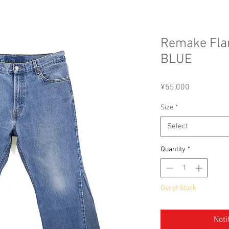
Remake Fla
BLUE
Price
¥55,000
Size
*
Select
Quantity
*
Out of Stock
Noti