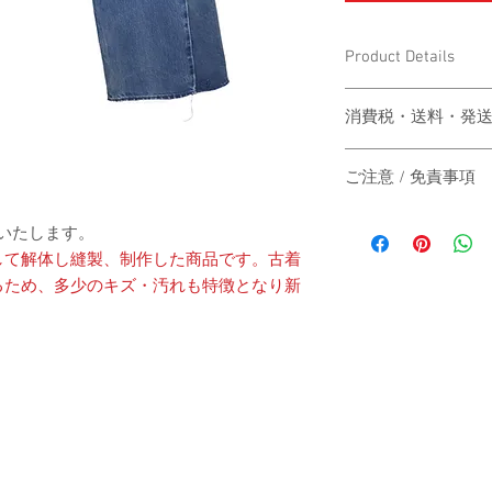
Product Details
〔商品名〕Remake Flare
消費税・送料・発
〔素材〕コットン100
価格は税込の表記
ご注意 / 免責事項
お支払い方法はク
〔サイズ〕
ります。
同時間帯にご購入さ
送料は別途頂戴い
送いたします。
動システムの自動処
梱する商品の有無
して解体し縫製、制作した商品です。古着
商品が実際は在庫切
ウエスト
カート上にてご確
るため、多少のキズ・汚れも特徴となり新
その際は、誠に申し
ご注文後3-5営
にその旨をご連絡の
股上
は主にヤマト運輸、
だきますので予めご
にてご発送いたし
す。
股下
日本国外の発送の
いただきますので
-
総丈
お届け日時のご指
承ください。
When the customer who 
裾幅
-
automatic processing o
The price will be tr