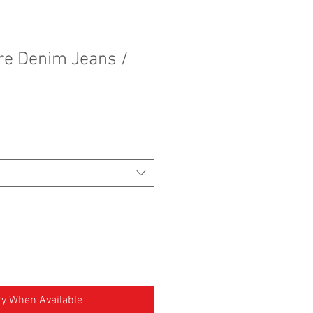
re Denim Jeans /
fy When Available