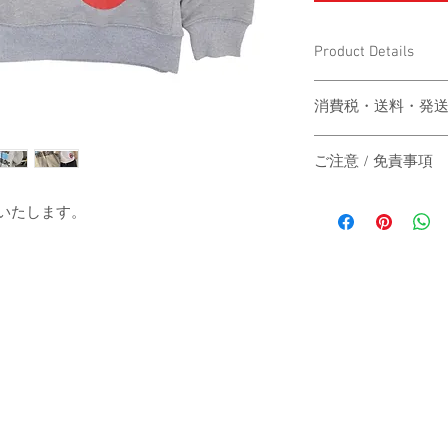
Product Details
〔商品名〕RE Logo Crew
消費税・送料・発
〔素材〕コットン100
価格は税込の表記
ご注意 / 免責事項
お支払い方法はクレジッ
〔サイズ〕
AMEX）による
同時間帯にご購入さ
送料は別途頂戴い
送いたします。
動システムの自動処
梱する商品の有無
商品が実際は在庫切
身丈
カート上にてご確
その際は、誠に申し
ご注文後5-7営
にその旨をご連絡の
身幅
は主にヤマト運輸
だきますので予めご
いたします。
す。
肩幅
日本国外の発送の
いただきますので
-
袖丈
お届け日時のご指
承ください。
（単位：cm）
When the customer who 
-
automatic processing o
The price will be tr