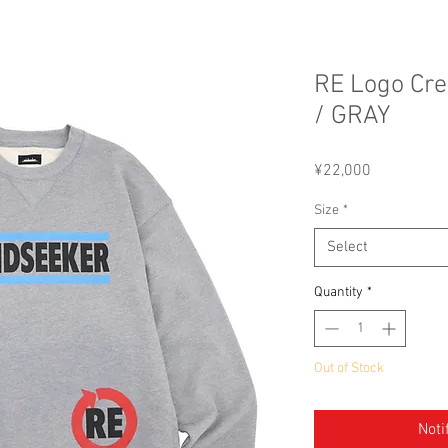
RE Logo Cr
/ GRAY
Price
¥22,000
Size
*
Select
Quantity
*
Out of Stock
Noti