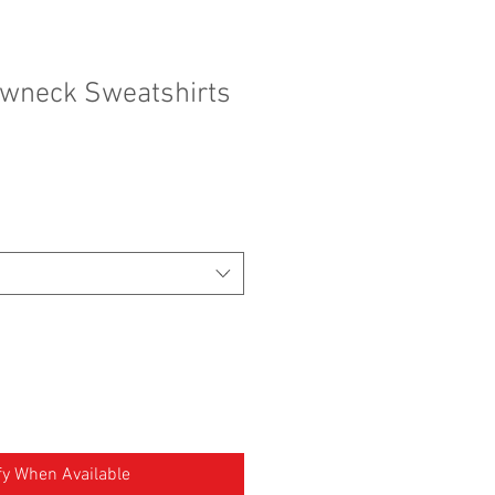
ewneck Sweatshirts
fy When Available