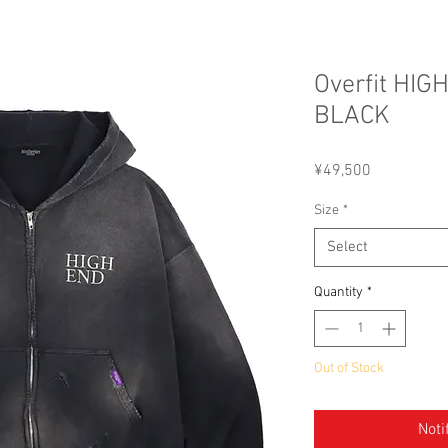
Overfit HIG
BLACK
Price
¥49,500
Size
*
Select
Quantity
*
Out of Stock
Noti