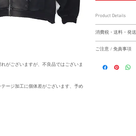
Product Details
〔商品名〕Overfit HIGH 
消費税・送料・発
〔素材〕コットン100
価格は税込の表記
ご注意 / 免責事項
お支払い方法はクレジッ
〔サイズ〕
AMEX）による
同時間帯にご購入さ
送料は別途頂戴い
擦れがございますが、不良品ではございま
動システムの自動処
梱する商品の有無
商品が実際は在庫切
身丈
カート上にてご確
その際は、誠に申し
ご注文後3-5営
ンテージ加工に個体差がございます、予め
にその旨をご連絡の
身幅
は主にヤマト運輸
だきますので予めご
いたします。
す。
肩幅
日本国外の発送の
いただきますので
-
袖丈
お届け日時のご指
承ください。
（単位：cm）
When the customer who 
-
automatic processing o
The price will be tr