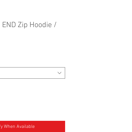
H END Zip Hoodie /
fy When Available