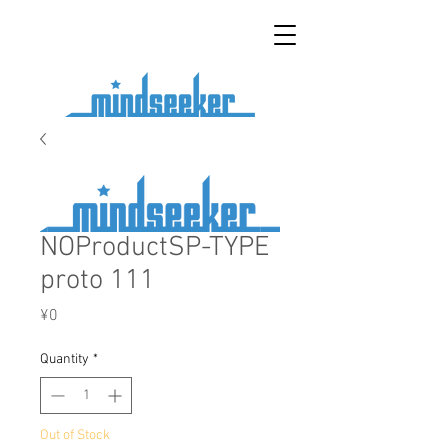
NOProductSP-TYPE
proto 111
Price
¥0
Quantity
*
Out of Stock