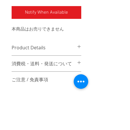
Notify When Available
本商品はお売りできません
Product Details
消費税・送料・発送について
価格は税別の表記となります。
ご注意 / 免責事項
お支払い方法はクレジットカード
によるご決済となります。
【返品／交換／キャンセルについて】
送料は別途頂戴いたします。数量
ご注文確定後のキャンセルおよびサイ
と重さ、または同梱する商品の有
ズ交換はお受付け出来かねますので、
無により変動致しますので、詳細
予めご了承ください。また、万一、不
はカート上にてご確認ください。
良品の場合は、着払いにてご返品後、
ヤマト運輸にてご発送いたしま
良品と交換致します。但し、ハンドメ
す。5営業日以内にご発送いたしま
イド品固有の個体差などは不良品とは
© 2017 mindseeker ALL RIGHT RESERVED.
す。