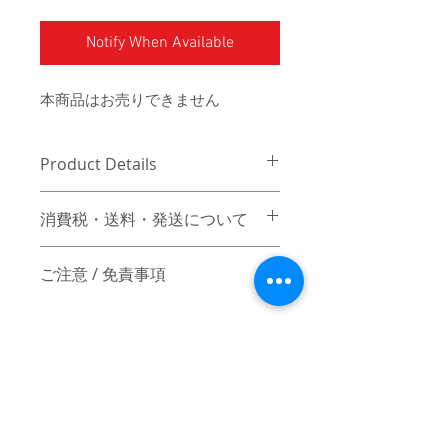
Notify When Available
本商品はお売りできません
Product Details
消費税・送料・発送について
価格は税別の表記となります。
ご注意 / 免責事項
お支払い方法はクレジットカード
によるご決済となります。
【返品／交換／キャンセルについて】
送料は別途頂戴いたします。数量
ご注文確定後のキャンセルおよびサイ
と重さ、または同梱する商品の有
ズ交換はお受付け出来かねますので、
無により変動致しますので、詳細
予めご了承ください。また、万一、不
はカート上にてご確認ください。
良品の場合は、着払いにてご返品後、
ヤマト運輸にてご発送いたしま
良品と交換致します。但し、ハンドメ
す。5営業日以内にご発送いたしま
イド品固有の個体差などは不良品とは
© 2017 mindseeker ALL RIGHT RESERVED.
す。