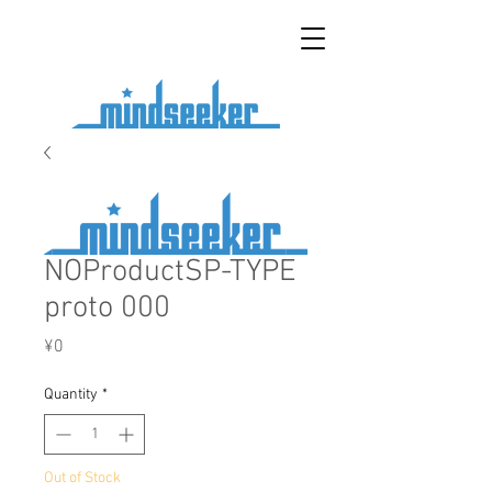
NOProductSP-TYPE
proto 000
Price
¥0
Quantity
*
Out of Stock