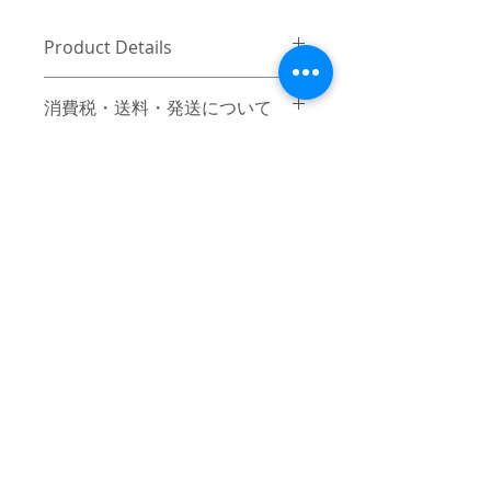
Product Details
〔商品名〕New MA Logo Tee / BLUE
消費税・送料・発送について
〔素材〕コットン100%
価格は税込の表記となります。
ご注意 / 免責事項
お支払い方法はクレジットカード
〔サイズ〕
（VISA / Master / AMEX）によるご
同時間帯にご購入されるお客様が殺到
48
決済となります。
した場合、在庫連動システムの自動処
送料は別途頂戴いたします。数量
理が追いつかず、ご購入いただいた商
着丈
75
と重さ、または同梱する商品の有
品が実際は在庫切れとなっている場合
無により変動致しますので、詳細
がございます。その際は、誠に申し訳
身幅
62
はカート上にてご確認ください。
ございませんが、弊社よりお客様にそ
ご注文後3-5営業日前後で発送いた
の旨をご連絡のうえ、キャンセル処理
肩幅
56
© 2017 mindseeker ALL RIGHT RESERVED.
します。日本国内は主にヤマト運
をさせていただきますので予めご了承
輸、日本国外は主にFEDEXにてご
≫Terms of Use / 利用規
頂けますようお願い申し上げます。
袖丈
20.5
発送いたします。
約
日本国外の発送の際にかかる関税
（単位：cm）
-
≫About Overseas Shipping / 海外発
はお客様にご負担いただきますの
送
であらかじめご了承ください。
When the customer who will buy at the