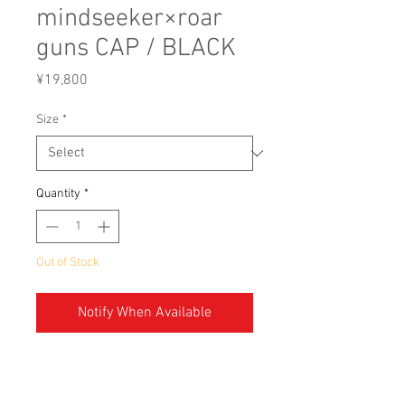
mindseeker×roar
guns CAP / BLACK
Price
¥19,800
Size
*
Quantity
*
Out of Stock
Notify When Available