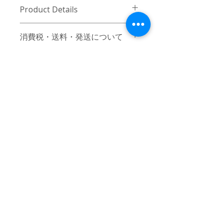
Product Details
〔商品名〕mindseeker×roar guns CAP
消費税・送料・発送について
/ BLACK
価格は税込の表記となります。
〔素材〕コットン100%
ご注意 / 免責事項
お支払い方法はクレジットカード
（VISA / Master / AMEX）によるご
〔サイズ〕
同時間帯にご購入されるお客様が殺到
決済となります。
した場合、在庫連動システムの自動処
ONESIZE
送料は別途頂戴いたします。数量
理が追いつかず、ご購入いただいた商
と重さ、または同梱する商品の有
品が実際は在庫切れとなっている場合
フロントの高さ
6
無により変動致しますので、詳細
がございます。その際は、誠に申し訳
はカート上にてご確認ください。
ございませんが、弊社よりお客様にそ
頭周り
48-64（調整可)
ご注文後7営業日前後で発送いたし
の旨をご連絡のうえ、キャンセル処理
© 2017 mindseeker ALL RIGHT RESERVED.
ます。日本国内は主にヤマト運
（単位：cm）
をさせていただきますので予めご了承
輸、日本国外は主にFEDEXにてご
≫Terms of Use / 利用規
頂けますようお願い申し上げます。
発送いたします。
約
日本国外の発送の際にかかる関税
-
≫About Overseas Shipping / 海外発
はお客様にご負担いただきますの
送
であらかじめご了承ください。
When the customer who will buy at the
お届け日時のご指定は出来かねま
≫Operating company / 運営会
said time rushed, automatic processing
すのでご何卒ご了承ください。