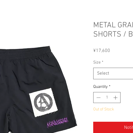
METAL GRA
SHORTS / 
Price
¥17,600
Size
*
Select
Quantity
*
Out of Stock
Noti