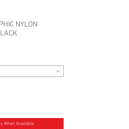
PHIC NYLON
BLACK
fy When Available