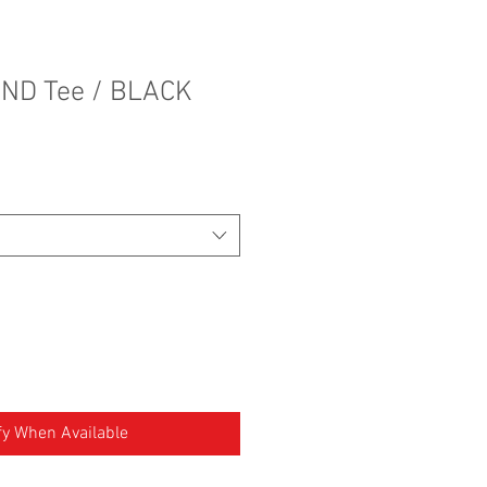
ND Tee / BLACK
fy When Available