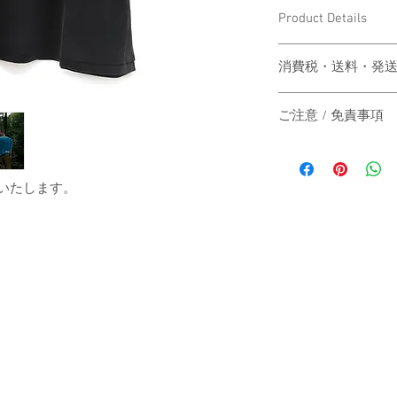
Product Details
〔商品名〕LOST & FOUN
消費税・送料・発
〔素材〕身頃：コット
価格は税込の表記
リブ：コットン9
ご注意 / 免責事項
お支払い方法はク
ります。
〔サイズ〕
同時間帯にご購入さ
送料は別途頂戴い
動システムの自動処
梱する商品の有無
商品が実際は在庫切
送いたします。
カート上にてご確
その際は、誠に申し
着丈
ご注文後2-3営
にその旨をご連絡の
は主にヤマト運輸
だきますので予めご
肩幅
いたします。
す。
日本国外の発送の
身幅
いただきますので
-
お届け日時のご指
袖丈
承ください。
When the customer who 
-
（単位：cm）
automatic processing o
The price will be tr
catch up, and the good
A method of payment
stock actually. I'm sorr