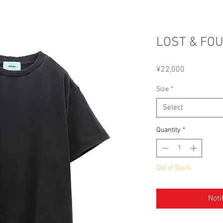
LOST & FOU
Price
¥22,000
Size
*
Select
Quantity
*
Out of Stock
Noti