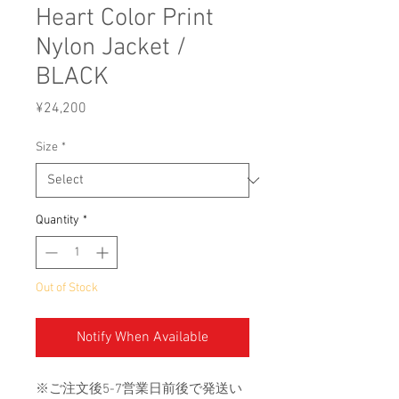
Heart Color Print
Nylon Jacket /
BLACK
Price
¥24,200
Size
*
Quantity
*
Out of Stock
Notify When Available
※ご注文後5-7営業日前後で発送い