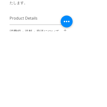
たします。
Product Details
〔商品名〕Heart Color Print Nylon
消費税・送料・発送について
Jacket / BLACK
価格は税込の表記となります。
〔素材〕ナイロン100%
ご注意 / 免責事項
お支払い方法はクレジットカード
（VISA / Master / AMEX）によるご
〔サイズ〕
同時間帯にご購入されるお客様が殺到
決済となります。
した場合、在庫連動システムの自動処
1
2
送料は別途頂戴いたします。数量
理が追いつかず、ご購入いただいた商
と重さ、または同梱する商品の有
品が実際は在庫切れとなっている場合
着丈
73
75
無により変動致しますので、詳細
がございます。その際は、誠に申し訳
はカート上にてご確認ください。
ございませんが、弊社よりお客様にそ
身幅
68
71
ご注文後5-7営業日前後で発送いた
の旨をご連絡のうえ、キャンセル処理
© 2017 mindseeker ALL RIGHT RESERVED.
します。日本国内は主にヤマト運
をさせていただきますので予めご了承
裄丈
90
92
輸、日本国外は主にFEDEXにてご
≫Terms of Use / 利用規
頂けますようお願い申し上げます。
発送いたします。
約
（単位：cm）
日本国外の発送の際にかかる関税
-
≫About Overseas Shipping / 海外発
はお客様にご負担いただきますの