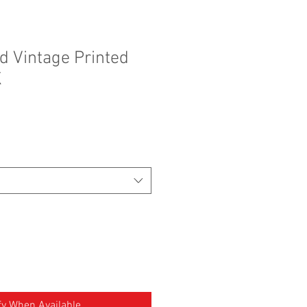
d Vintage Printed
K
fy When Available