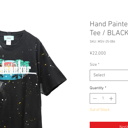
Hand Painte
Tee / BLAC
SKU: MSV-25-084
Price
¥22,000
Size
*
Select
Quantity
*
Out of Stock
Noti