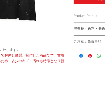
Product Details
〔商品名〕Hand Painted V
消費税・送料・発
〔素材〕コットン100
価格は税込の表記
ご注意 / 免責事項
お支払い方法はク
〔サイズ〕
ります。
送いたします。
同時間帯にご購入さ
送料は別途頂戴い
して解体し縫製、制作した商品です。古着
動システムの自動処
梱する商品の有無
商品が実際は在庫切
るため、多少のキズ・汚れも特徴となり新
着丈
カート上にてご確
その際は、誠に申し
ご注文後2-3営
にその旨をご連絡の
身幅
は主にヤマト運輸
だきますので予めご
いたします。
す。
肩幅
日本国外の発送の
いただきますので
-
袖丈
お届け日時のご指
承ください。
（単位：cm）
When the customer who 
-
automatic processing o