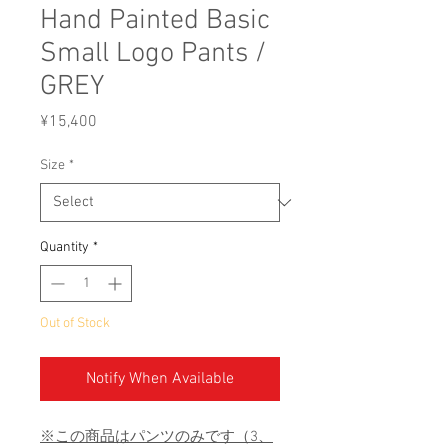
Hand Painted Basic
Small Logo Pants /
GREY
Price
¥15,400
Size
*
Quantity
*
Out of Stock
Notify When Available
※この商品はパンツのみです（3、