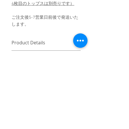
4枚目のトップスは別売りです）
ご注文後5-7営業日前後で発送いた
します。
Product Details
〔カラー〕GREY
消費税・送料・発送について
〔素材〕COTTON100％
〔サイズ〕
価格は税込の表記となります。
ご注意 / 免責事項
S
M
L
XL
お支払い方法はクレジットカード
（VISA / Master / AMEX）によるご
同時間帯にご購入されるお客様が殺到
総
104.5
106
107.5
109
決済となります。
した場合、在庫連動システムの自動処
丈
送料は別途頂戴いたします。数量
理が追いつかず、ご購入いただいた商
と重さ、または同梱する商品の有
品が実際は在庫切れとなっている場合
股
71.9
73
74
75
無により変動致しますので、詳細
がございます。その際は、誠に申し訳
下
はカート上にてご確認ください。
ございませんが、弊社よりお客様にそ
ご注文後5-7営業日前後で発送いた
の旨をご連絡のうえ、キャンセル処理
股
33.5
34
34.5
35
© 2017 mindseeker ALL RIGHT RESERVED.
します。日本国内は主にヤマト運
をさせていただきますので予めご了承