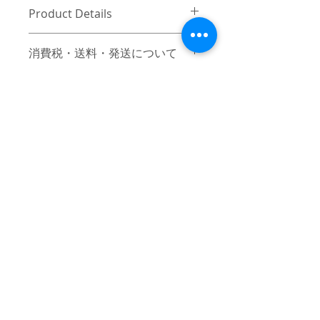
Product Details
46
消費税・送料・発送について
着丈 / 69
肩幅 / 51
価格は税込の表記となります。
身幅 / 114
ご注意 / 免責事項
お支払い方法はクレジットカード
袖丈 / 23
（VISA / Master / AMEX）によるご
(cm)
同時間帯にご購入されるお客様が殺到
決済となります。
した場合、在庫連動システムの自動処
送料は別途頂戴いたします。数量
理が追いつかず、ご購入いただいた商
と重さ、または同梱する商品の有
品が実際は在庫切れとなっている場合
無により変動致しますので、詳細
がございます。その際は、誠に申し訳
はカート上にてご確認ください。
ございませんが、弊社よりお客様にそ
ご注文後3営業日前後で発送いたし
の旨をご連絡のうえ、キャンセル処理
© 2017 mindseeker ALL RIGHT RESERVED.
ます。日本国内は主にヤマト運
をさせていただきますので予めご了承
輸、日本国外は主にFEDEXにてご
≫Terms of Use / 利用規
頂けますようお願い申し上げます。
発送いたします。
約
日本国外の発送の際にかかる関税
-
≫About Overseas Shipping / 海外発
はお客様にご負担いただきますの
送
であらかじめご了承ください。
When the customer who will buy at the
お届け日時のご指定は出来かねま
≫Operating company / 運営会
said time rushed, automatic processing
すのでご何卒ご了承ください。