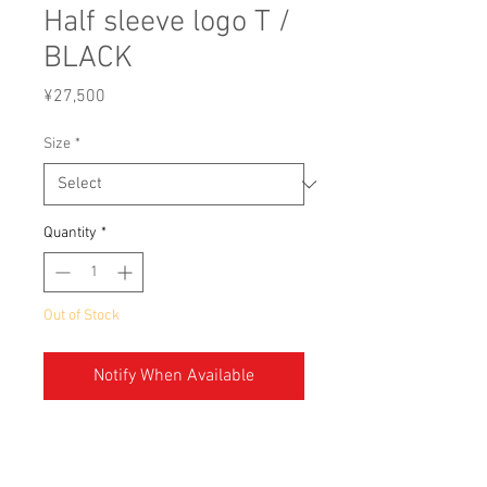
Half sleeve logo T /
BLACK
Price
¥27,500
Size
*
Quantity
*
Out of Stock
Notify When Available