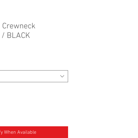
d Crewneck
s / BLACK
fy When Available