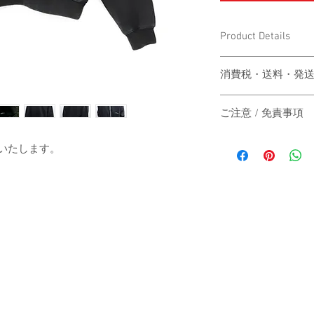
Product Details
〔商品名〕Fllight Faded
消費税・送料・発
〔素材〕コットン100
価格は税込の表記
ご注意 / 免責事項
お支払い方法はク
〔サイズ〕
ります。
同時間帯にご購入さ
送料は別途頂戴い
送いたします。
動システムの自動処
梱する商品の有無
商品が実際は在庫切
身丈
カート上にてご確
その際は、誠に申し
ご注文後2-3営
にその旨をご連絡の
身幅
は主にヤマト運輸
だきますので予めご
いたします。
す。
肩幅
日本国外の発送の
いただきますので
-
袖丈
お届け日時のご指
承ください。
（単位：cm）
When the customer who 
-
automatic processing o
The price will be tr