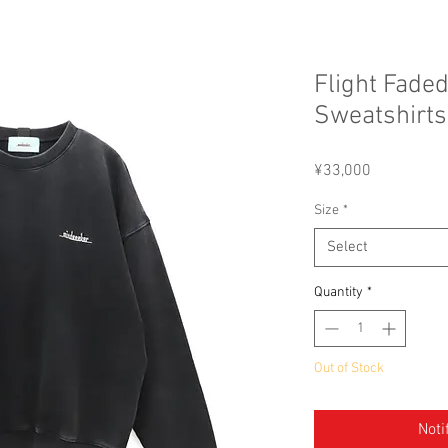
Flight Fade
Sweatshirt
Price
¥33,000
Size
*
Select
Quantity
*
Out of Stock
Noti