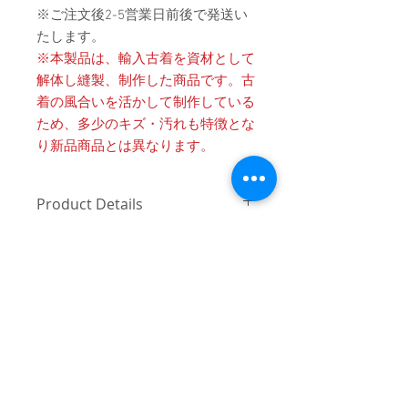
※ご注文後2-5営業日前後で発送い
たします。
※本製品は、輸入古着を資材として
解体し縫製、制作した商品です。古
着の風合いを活かして制作している
ため、多少のキズ・汚れも特徴とな
り新品商品とは異なります。
Product Details
〔商品名〕Docking Remake Open
消費税・送料・発送について
Collar Shirts / NAVY
価格は税込の表記となります。
〔サイズ〕
ご注意 / 免責事項
お支払い方法はクレジットカード
ONE OFF
によるご決済となります。
同時間帯にご購入されるお客様が殺到
送料は別途頂戴いたします。数量
した場合、在庫連動システムの自動処
着丈
68
と重さ、または同梱する商品の有
理が追いつかず、ご購入いただいた商
無により変動致しますので、詳細
品が実際は在庫切れとなっている場合
身幅
60
はカート上にてご確認ください。