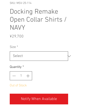
SKU: MSV-25-114
Docking Remake
Open Collar Shirts /
NAVY
Price
¥29,700
Size
*
Quantity
*
Out of Stock
Notify When Available