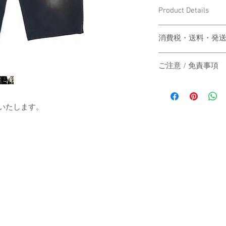
Product Details
〔商品名〕Buggy Sweat 
消費税・送料・発
〔素材〕綿 100%
価格は税込の表記
ご注意 / 免責事項
お支払い方法はクレジッ
〔サイズ〕
AMEX）による
同時間帯にご購入さ
送料は別途頂戴い
動システムの自動処
梱する商品の有無
商品が実際は在庫切
送いたします。
ウエスト
カート上にてご確
その際は、誠に申し
ご注文後1-3営
にその旨をご連絡の
股上
は主にヤマト運輸
だきますので予めご
いたします。
す。
股下
日本国外の発送の
いただきますので
-
総丈
お届け日時のご指
承ください。
When the customer who 
裾幅
-
automatic processing o
The price will be tr
（単位：cm）
catch up, and the good
A method of payment
stock actually. I'm sorr