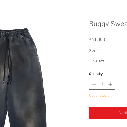
Buggy Swea
Price
¥41,800
Size
*
Select
Quantity
*
Out of Stock
Noti