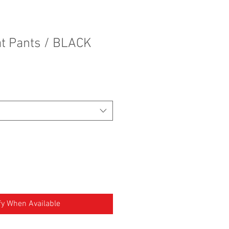
t Pants / BLACK
fy When Available