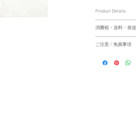
Product Details
〔商品名〕Live Print TE
消費税・送料・発
〔素材〕COTTON 100
価格は税込の表記
ご注意 / 免責事項
お支払い方法はクレジッ
〔サイズ〕
AMEX）による
同時間帯にご購入さ
送料は別途頂戴い
動システムの自動処
梱する商品の有無
商品が実際は在庫切
身丈
カート上にてご確
その際は、誠に申し
ご注文後7営業日
にその旨をご連絡の
身幅
主にヤマト運輸、
だきますので予めご
たします。
す。
肩幅
日本国外の発送の
いただきますので
-
袖丈
お届け日時のご指
承ください。
（単位：cm）
When the customer who 
-
automatic processing o
The price will be tr
catch up, and the good
A method of payment