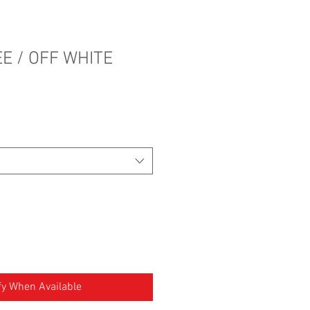
TEE / OFF WHITE
fy When Available