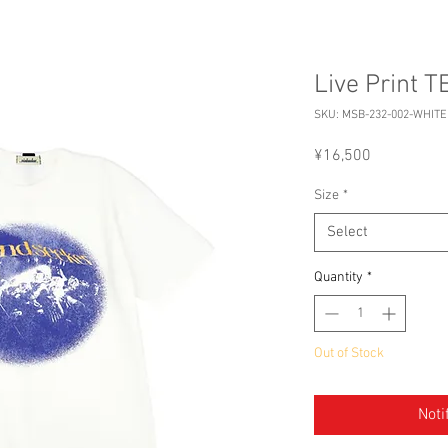
Live Print 
SKU: MSB-232-002-WHITE
Price
¥16,500
Size
*
Select
Quantity
*
Out of Stock
Noti